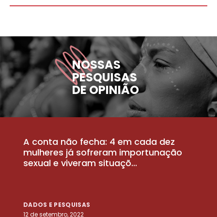
NOSSAS
PESQUISAS
DE OPINIÃO
A conta não fecha: 4 em cada dez
P
la
mulheres já sofreram importunação
a
sexual e viveram situaçõ...
m
DADOS E PESQUISAS
D
12 de setembro, 2022
25