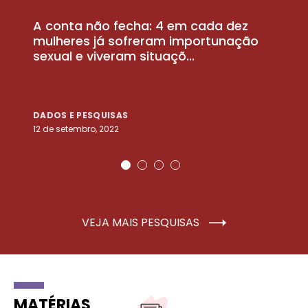
A conta não fecha: 4 em cada dez
P
la
mulheres já sofreram importunação
a
sexual e viveram situaçõ...
m
DADOS E PESQUISAS
D
12 de setembro, 2022
25
VEJA MAIS PESQUISAS
MATÉRIAS