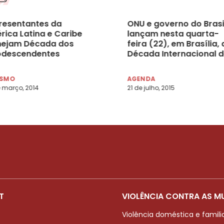
resentantes da
ONU e governo do Brasi
rica Latina e Caribe
lançam nesta quarta-
nejam Década dos
feira (22), em Brasília, 
odescendentes
Década Internacional 
Afrodescendentes
ISMO
AGENDA
 março, 2014
21 de julho, 2015
T
VIOLÊNCIA CONTRA AS M
Violência doméstica e famili