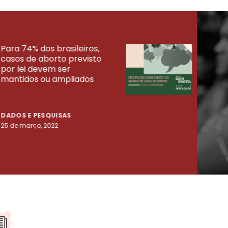
Para 74% dos brasileiros,
30% 
casos de aborto previsto
fora
UISAS
por lei devem ser
mort
mantidos ou ampliados
uma 
tenta
DADOS E PESQUISAS
DADO
25 de março, 2022
23 de