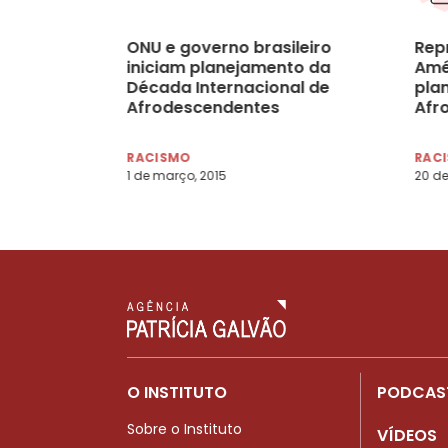
ONU e governo brasileiro
Rep
iniciam planejamento da
Amé
Década Internacional de
pla
Afrodescendentes
Afr
RACISMO
RAC
1 de março, 2015
20 de
O INSTITUTO
PODCAS
Sobre o Instituto
VÍDEOS