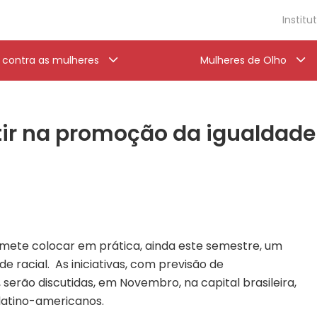
Institu
a contra as mulheres
Mulheres de Olho
tir na promoção da igualdade 
omete colocar em prática, ainda este semestre, um
 racial. As iniciativas, com previsão de
serão discutidas, em Novembro, na capital brasileira,
latino-americanos.