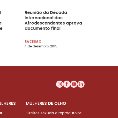
l
Reunião da Década
Internacional dos
a
Afrodescendentes aprova
de
documento final
RACISMO
4 de dezembro, 2015
ULHERES
MULHERES DE OLHO
ar
Direitos sexuais e reprodutivos