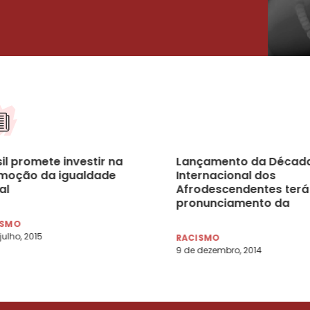
il promete investir na
Lançamento da Décad
moção da igualdade
Internacional dos
al
Afrodescendentes terá
pronunciamento da
ministra Luiza Bairros 
ISMO
NY
 julho, 2015
RACISMO
9 de dezembro, 2014