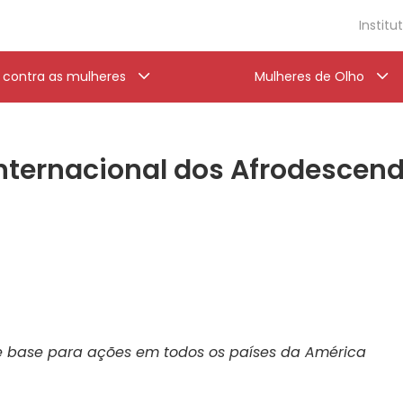
Institu
a contra as mulheres
Mulheres de Olho
nternacional dos Afrodescen
de base para ações em todos os países da América