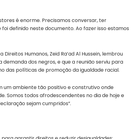
tores é enorme. Precisamos conversar, ter
 foi definido neste documento. Ao fazer isso estamos
a Direitos Humanos, Zeid Ra’ad Al Hussein, lembrou
 a demanda dos negros, e que a reunião serviu para
o das políticas de promoção da igualdade racial.
m um ambiente tão positivo e construtivo onde
e. Somos todos afrodescendentes no dia de hoje e
 declaração sejam cumpridos”.
para garantir direitos e reduzir desigualdades;