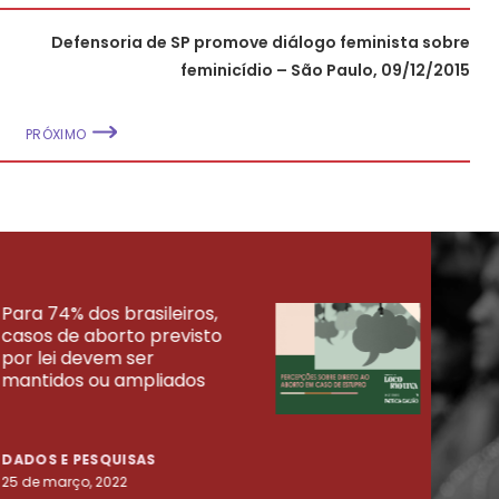
Defensoria de SP promove diálogo feminista sobre
feminicídio – São Paulo, 09/12/2015
PRÓXIMO
Para 74% dos brasileiros,
30% 
casos de aborto previsto
fora
UISAS
por lei devem ser
mort
mantidos ou ampliados
uma 
tenta
DADOS E PESQUISAS
DADO
25 de março, 2022
23 de