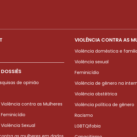
T
VIOLÊNCIA CONTRA AS M
Violência doméstica e famili
Violência sexual
 DOSSIÊS
Feminicídio
squisas de opinião
Violência de gênero na inter
Violência obstétrica
 Violência contra as Mulheres
Violência política de gênero
 Feminicídio
Racismo
 Violência Sexual
LGBTQIfobia
 contra as mulheres em dados
Capacitismo