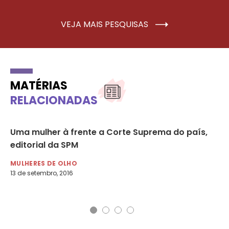
VEJA MAIS PESQUISAS
MATÉRIAS
RELACIONADAS
m-
Uma mulher à frente a Corte Suprema do país,
MP
editorial da SPM
vi
05
MULHERES DE OLHO
13 de setembro, 2016
AG
22 