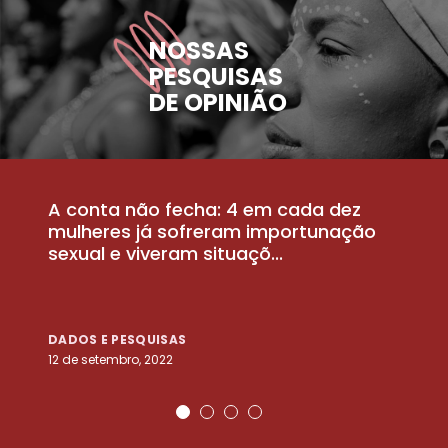
NOSSAS
PESQUISAS
DE OPINIÃO
A conta não fecha: 4 em cada dez
P
la
mulheres já sofreram importunação
a
sexual e viveram situaçõ...
m
DADOS E PESQUISAS
D
12 de setembro, 2022
25