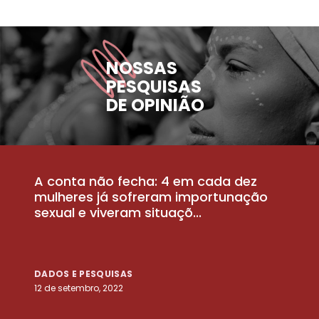
NOSSAS
PESQUISAS
DE OPINIÃO
A conta não fecha: 4 em cada dez
P
la
mulheres já sofreram importunação
a
sexual e viveram situaçõ...
m
DADOS E PESQUISAS
D
12 de setembro, 2022
25