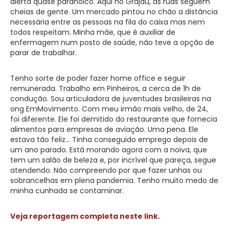
alerta quase paranoico. Aqui no Grajaú, as ruas seguem
cheias de gente. Um mercado pintou no chão a distância
necessária entre as pessoas na fila do caixa mas nem
todos respeitam. Minha mãe, que é auxiliar de
enfermagem num posto de saúde, não teve a opção de
parar de trabalhar.
Tenho sorte de poder fazer home office e seguir
remunerada. Trabalho em Pinheiros, a cerca de 1h de
condução. Sou articuladora de juventudes brasileiras na
ong EmMovimento. Com meu irmão mais velho, de 24,
foi diferente. Ele foi demitido do restaurante que fornecia
alimentos para empresas de aviação. Uma pena. Ele
estava tão feliz… Tinha conseguido emprego depois de
um ano parado. Está morando agora com a noiva, que
tem um salão de beleza e, por incrível que pareça, segue
atendendo. Não compreendo por que fazer unhas ou
sobrancelhas em plena pandemia. Tenho muito medo de
minha cunhada se contaminar.
Veja reportagem completa neste link.