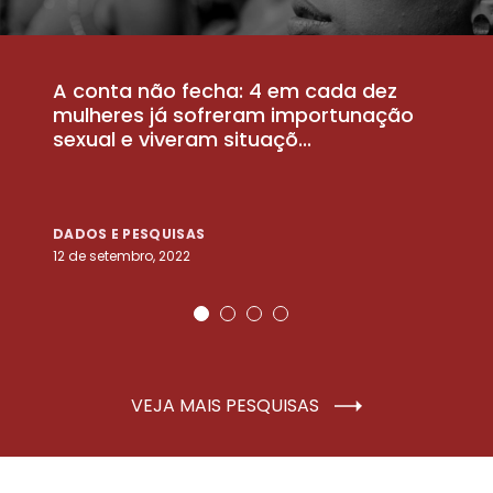
A conta não fecha: 4 em cada dez
P
la
mulheres já sofreram importunação
a
sexual e viveram situaçõ...
m
DADOS E PESQUISAS
D
12 de setembro, 2022
25
VEJA MAIS PESQUISAS