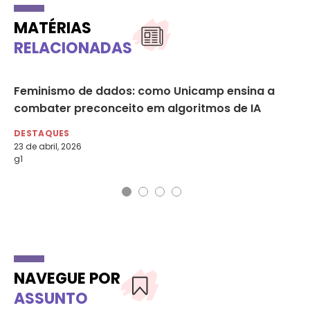
MATÉRIAS
RELACIONADAS
r
Feminismo de dados: como Unicamp ensina a
De
combater preconceito em algoritmos de IA
na
DESTAQUES
DE
23 de abril, 2026
8 
g1
Por
NAVEGUE POR
ASSUNTO