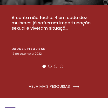
A conta não fecha: 4 em cada dez
P
la
mulheres já sofreram importunação
a
sexual e viveram situaçõ...
m
DADOS E PESQUISAS
D
12 de setembro, 2022
25
VEJA MAIS PESQUISAS