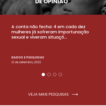
DE OPINIÃO
A conta não fecha: 4 em cada dez
P
la
mulheres já sofreram importunação
a
sexual e viveram situaçõ...
m
DADOS E PESQUISAS
D
12 de setembro, 2022
25
VEJA MAIS PESQUISAS