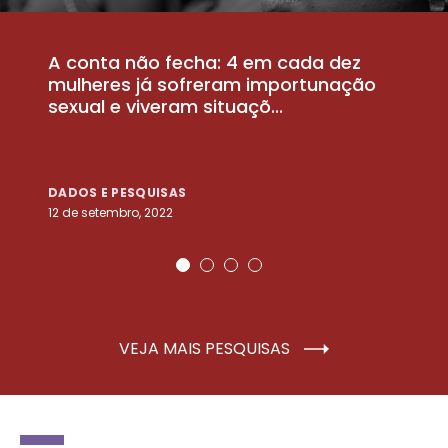
A conta não fecha: 4 em cada dez
P
la
mulheres já sofreram importunação
a
sexual e viveram situaçõ...
m
DADOS E PESQUISAS
D
12 de setembro, 2022
25
VEJA MAIS PESQUISAS