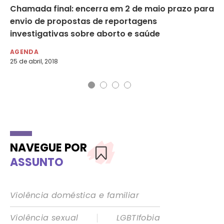
do
Chamada final: encerra em 2 de maio prazo para
Ci
envio de propostas de reportagens
pa
investigativas sobre aborto e saúde
AG
5 d
AGENDA
25 de abril, 2018
NAVEGUE POR
ASSUNTO
Violência doméstica e familiar
|
Violência sexual
LGBTIfobia