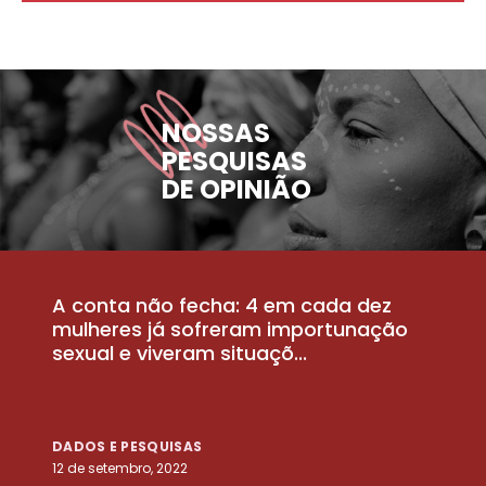
NOSSAS
PESQUISAS
DE OPINIÃO
A conta não fecha: 4 em cada dez
P
la
mulheres já sofreram importunação
a
sexual e viveram situaçõ...
m
DADOS E PESQUISAS
D
12 de setembro, 2022
25