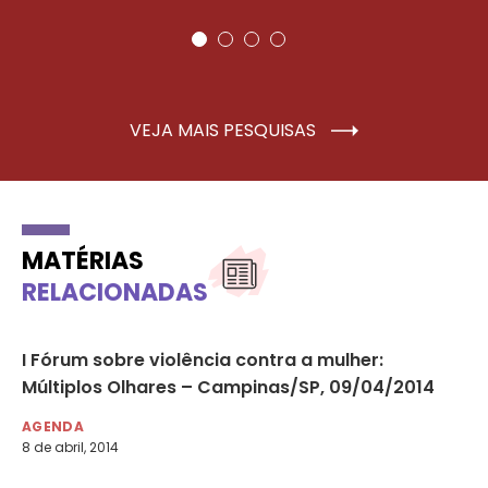
VEJA MAIS PESQUISAS
MATÉRIAS
RELACIONADAS
ro
I Fórum sobre violência contra a mulher:
CO
Múltiplos Olhares – Campinas/SP, 09/04/2014
Se
in
AGENDA
8 de abril, 2014
AG
2 d