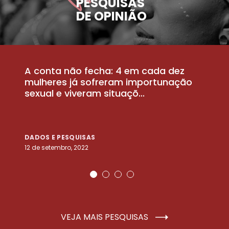
PESQUISAS
DE OPINIÃO
A conta não fecha: 4 em cada dez
P
la
mulheres já sofreram importunação
a
sexual e viveram situaçõ...
m
DADOS E PESQUISAS
D
12 de setembro, 2022
25
VEJA MAIS PESQUISAS