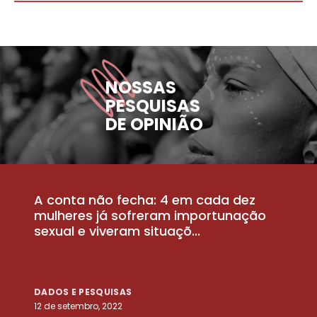
NOSSAS
PESQUISAS
DE OPINIÃO
A conta não fecha: 4 em cada dez
P
la
mulheres já sofreram importunação
a
sexual e viveram situaçõ...
m
DADOS E PESQUISAS
D
12 de setembro, 2022
25