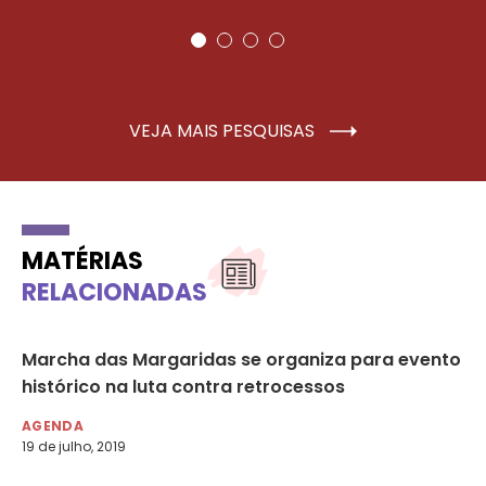
VEJA MAIS PESQUISAS
MATÉRIAS
RELACIONADAS
Marcha das Margaridas se organiza para evento
We
histórico na luta contra retrocessos
mu
AGENDA
AG
19 de julho, 2019
1 d