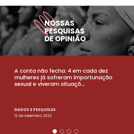
NOSSAS
PESQUISAS
DE OPINIÃO
A conta não fecha: 4 em cada dez
P
la
mulheres já sofreram importunação
a
sexual e viveram situaçõ...
m
DADOS E PESQUISAS
D
12 de setembro, 2022
25