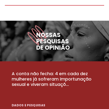
NOSSAS
PESQUISAS
DE OPINIÃO
A conta não fecha: 4 em cada dez
P
la
mulheres já sofreram importunação
a
sexual e viveram situaçõ...
m
DADOS E PESQUISAS
D