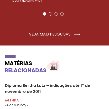
12 de setembro, 2022
25
VEJA MAIS PESQUISAS
MATÉRIAS
RELACIONADAS
las
Diploma Bertha Lutz – indicações até 1º de
De
novembro de 2011
co
25
AGENDA
24 de outubro, 2011
AG