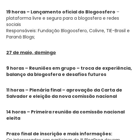
19 horas –
Lançamento oficial do Blogoosfero
–
plataforma livre e segura para a blogosfera e redes
sociais
Responsáveis: Fundação Blogoosfero, Colivre, TIE-Brasil e
Paraná Blogs;
27 de maio, domingo
9 horas – Reuniões em grupo – troca de experiência,
balanço da blogosfera e desafios futuros
11 horas – Plenária final – aprovação da Carta de
Salvador e eleição da nova comissão nacional
14 horas – Primeira reunião da comissão nacional
eleita
Prazo final de inscrição e mais in
formações:
Os interessados em participar do III BlogProg devem