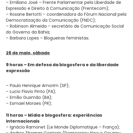
– Emiliano José – Frente Parlamentar pela Liberdade de
Expressão e Direito à Comunicação (Frentecom);
– Rosane Bertotti – coordenadora do Fórum Nacional pela
Democratização da Comunicação (FNDC);
– Robinson Almeida – secretário de Comunicação Social
do Governo da Bahia;
– Barbara Lopes – Blogueiras feministas;
26 de maio, sábado
9 horas –
Em defesa da blogosfera e da liberdade
expressão
– Paulo Henrique Amorim (SP);
– Lucio Flavio Pinto (PA);
– Emílio Gusmão (BA);
– Esmael Moraes (PR);
11 horas –
Mídia e blogosfera: experiências
internacionais
– Ignácio Ramonet (Le Monde Diplomatique – França);
– Andres Thomas Conteris (Democracy Now e Ocuppy