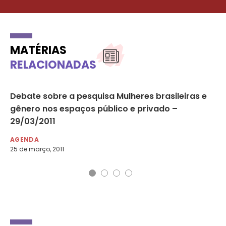
MATÉRIAS
RELACIONADAS
Debate sobre a pesquisa Mulheres brasileiras e
1º
gênero nos espaços público e privado –
é 
29/03/2011
AG
1 d
AGENDA
25 de março, 2011