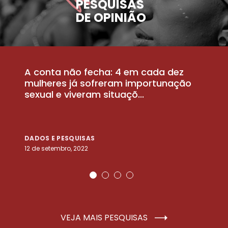
PESQUISAS
DE OPINIÃO
A conta não fecha: 4 em cada dez
P
la
mulheres já sofreram importunação
a
sexual e viveram situaçõ...
m
DADOS E PESQUISAS
D
12 de setembro, 2022
25
VEJA MAIS PESQUISAS