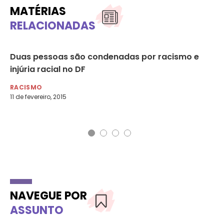
MATÉRIAS
RELACIONADAS
es
Duas pessoas são condenadas por racismo e
ON
15
injúria racial no DF
fe
Af
RACISMO
11 de fevereiro, 2015
AG
21 
NAVEGUE POR
ASSUNTO