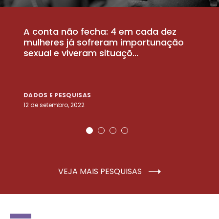
A conta não fecha: 4 em cada dez
P
la
mulheres já sofreram importunação
a
sexual e viveram situaçõ...
m
DADOS E PESQUISAS
D
12 de setembro, 2022
25
VEJA MAIS PESQUISAS