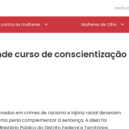
Institu
a contra as mulheres
Mulheres de Olho
nde curso de conscientizaçã
nados em crimes de racismo e injúria racial deveriam
omo pena complementar à sentença. A ideia foi
istério Público do Distrito Federal e Territórios