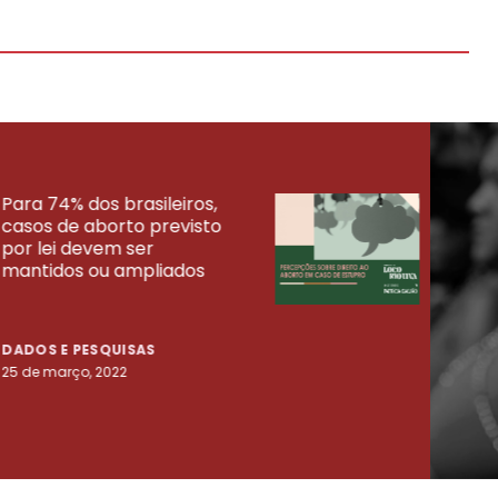
Para 74% dos brasileiros,
30% 
casos de aborto previsto
fora
UISAS
por lei devem ser
mort
mantidos ou ampliados
uma 
tenta
DADOS E PESQUISAS
DADO
25 de março, 2022
23 de