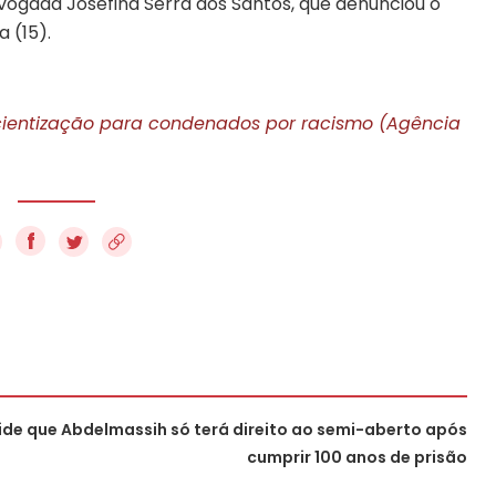
advogada Josefina Serra dos Santos, que denunciou o
 (15).
cientização para condenados por racismo (Agência
f
ide que Abdelmassih só terá direito ao semi-aberto após
cumprir 100 anos de prisão