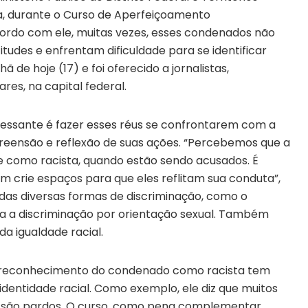
a, durante o Curso de Aperfeiçoamento
ordo com ele, muitas vezes, esses condenados não
tudes e enfrentam dificuldade para se identificar
de hoje (17) e foi oferecido a jornalistas,
tares, na capital federal.
essante é fazer esses réus se confrontarem com a
reensão e reflexão de suas ações. “Percebemos que a
e como racista, quando estão sendo acusados. É
 crie espaços para que eles reflitam sua conduta”,
idas diversas formas de discriminação, como o
inda a discriminação por orientação sexual. Também
a igualdade racial.
rreconhecimento do condenado como racista tem
dentidade racial. Como exemplo, ele diz que muitos
al são pardos. O curso, como pena complementar,