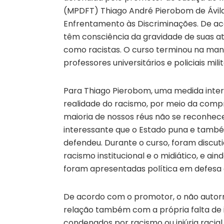
(MPDFT) Thiago André Pierobom de Ávil
Enfrentamento às Discriminações. De ac
têm consciência da gravidade de suas ati
como racistas. O curso terminou na manhã 
professores universitários e policiais mili
Para Thiago Pierobom, uma medida inter
realidade do racismo, por meio da comp
maioria de nossos réus não se reconhec
interessante que o Estado puna e também
defendeu. Durante o curso, foram discut
racismo institucional e o midiático, e a
foram apresentadas política em defesa d
De acordo com o promotor, o não auto
relação também com a própria falta de i
condenados por racismo ou injúria raci