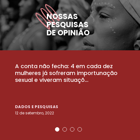
NOSSAS
PESQUISAS
DE OPINIÃO
A conta não fecha: 4 em cada dez
P
la
mulheres já sofreram importunação
a
sexual e viveram situaçõ...
m
DADOS E PESQUISAS
D
12 de setembro, 2022
25