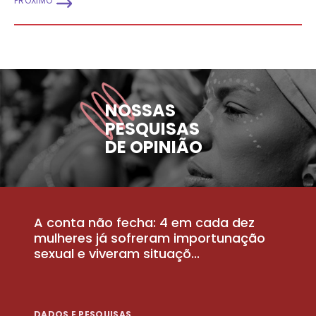
PRÓXIMO
NOSSAS
PESQUISAS
DE OPINIÃO
A conta não fecha: 4 em cada dez
P
la
mulheres já sofreram importunação
a
sexual e viveram situaçõ...
m
DADOS E PESQUISAS
D