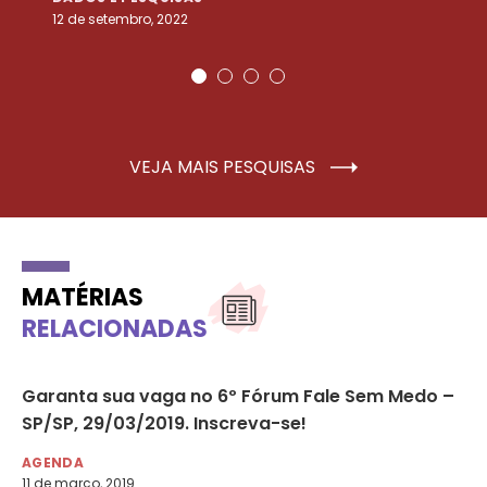
12 de setembro, 2022
25
VEJA MAIS PESQUISAS
MATÉRIAS
RELACIONADAS
Garanta sua vaga no 6º Fórum Fale Sem Medo –
We
SP/SP, 29/03/2019. Inscreva-se!
ev
AGENDA
AG
11 de março, 2019
4 d