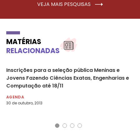
VEJA MAIS PESQUISAS
MATÉRIAS
RELACIONADAS
Inscrições para a seleção pública Meninas e
SO
Jovens Fazendo Ciências Exatas, Engenharias e
da
Computação até 18/11
ec
Pa
AGENDA
30 de outubro, 2013
AG
21 