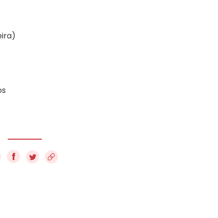
ira)
os
f