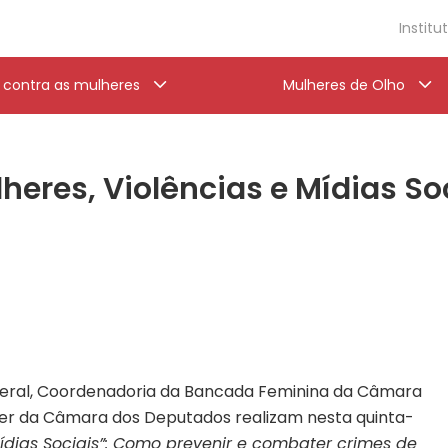
Institu
a contra as mulheres
Mulheres de Olho
eres, Violências e Mídias Soc
deral, Coordenadoria da Bancada Feminina da Câmara
her da Câmara dos Deputados realizam nesta quinta-
Mídias Sociais”: Como prevenir e combater crimes de