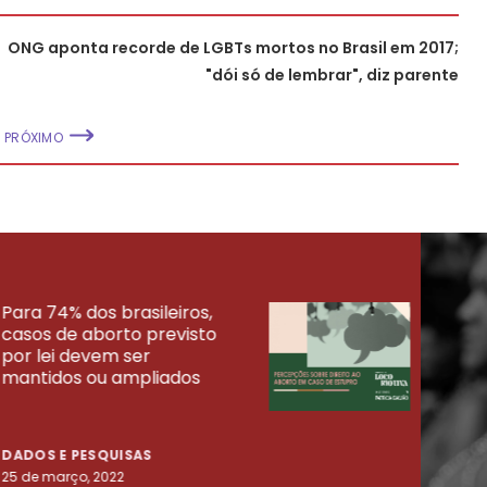
ONG aponta recorde de LGBTs mortos no Brasil em 2017;
"dói só de lembrar", diz parente
PRÓXIMO
Para 74% dos brasileiros,
30% 
casos de aborto previsto
fora
UISAS
por lei devem ser
mort
mantidos ou ampliados
uma 
tenta
DADOS E PESQUISAS
DADO
25 de março, 2022
23 de