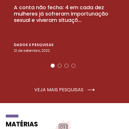
A conta não fecha: 4 em cada dez
P
la
mulheres já sofreram importunação
a
sexual e viveram situaçõ...
m
DADOS E PESQUISAS
D
12 de setembro, 2022
25
VEJA MAIS PESQUISAS
MATÉRIAS