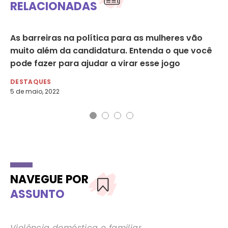
RELACIONADAS
As barreiras na política para as mulheres vão
Ma
muito além da candidatura. Entenda o que você
hi
pode fazer para ajudar a virar esse jogo
AG
19 
DESTAQUES
5 de maio, 2022
NAVEGUE POR
ASSUNTO
Violência doméstica e familiar