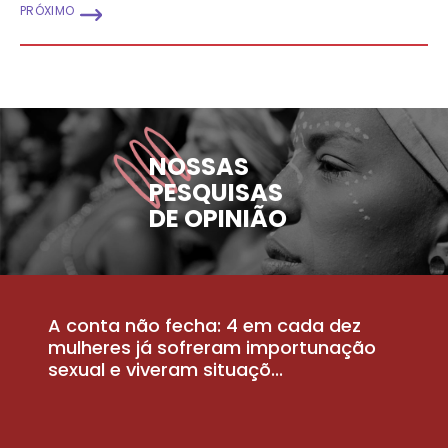
PRÓXIMO
NOSSAS
PESQUISAS
DE OPINIÃO
A conta não fecha: 4 em cada dez
P
la
mulheres já sofreram importunação
a
sexual e viveram situaçõ...
m