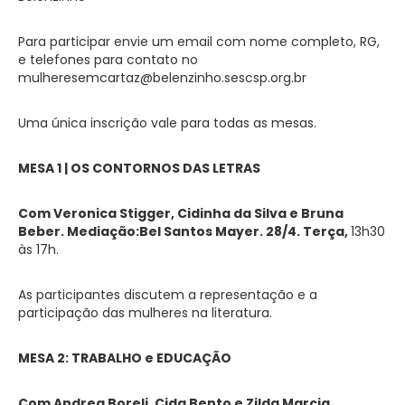
Para participar envie um email com nome completo, RG,
e telefones para contato no
mulheresemcartaz@belenzinho.sescsp.org.br
Uma única inscrição vale para todas as mesas.
MESA 1 | OS CONTORNOS DAS LETRAS
Com Veronica Stigger, Cidinha da Silva e Bruna
Beber. Mediação:Bel Santos Mayer. 28/4. Terça,
13h30
às 17h.
As participantes discutem a representação e a
participação das mulheres na literatura.
MESA 2: TRABALHO e EDUCAÇÃO
Com Andrea Boreli, Cida Bento e Zilda Marcia