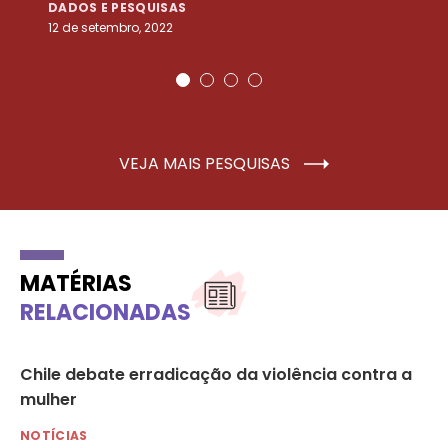
DADOS E PESQUISAS
D
12 de setembro, 2022
25
VEJA MAIS PESQUISAS
MATÉRIAS
RELACIONADAS
Chile debate erradicação da violência contra a
Ac
mulher
no
Va
NOTÍCIAS