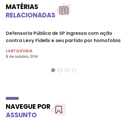
MATÉRIAS
RELACIONADAS
Defensoria Pública de SP ingressa com ação
Vi
contra Levy Fidelix e seu partido por homofobia
mu
LGBTQIFOBIA
AG
8 de outubro, 2014
7 d
NAVEGUE POR
ASSUNTO