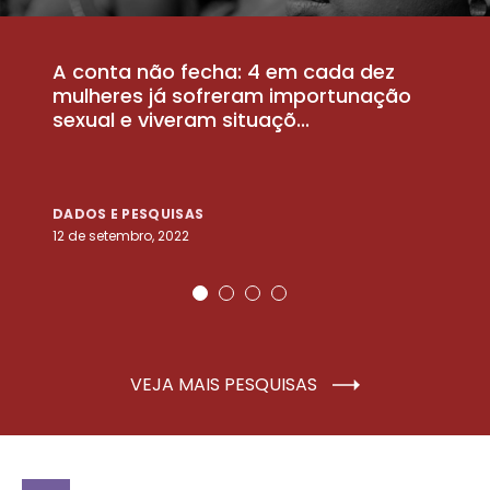
A conta não fecha: 4 em cada dez
P
la
mulheres já sofreram importunação
a
sexual e viveram situaçõ...
m
DADOS E PESQUISAS
D
12 de setembro, 2022
25
VEJA MAIS PESQUISAS