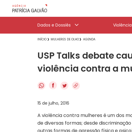
Dados e Dossiês
Violênci
INÍCIO
MULHERES DE OLHO
AGENDA
USP Talks debate ca
violência contra a m
f
15 de julho, 2016
A violência contra mulheres é um dos mai
de diversas formas; desde discriminação
outras formas de agressão física e psico