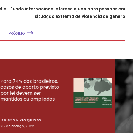
dia
Fundo internacional oferece ajuda para pessoas em
situação extrema de violência de gênero
PRÓXIMO
Para 74% dos brasileiros,
30% 
casos de aborto previsto
fora
UISAS
por lei devem ser
mort
mantidos ou ampliados
uma 
tenta
DADOS E PESQUISAS
DADO
25 de março, 2022
23 de