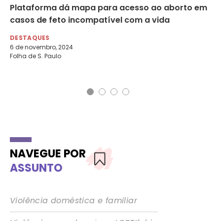
s
Plataforma dá mapa para acesso ao aborto em
Fr
casos de feto incompatível com a vida
16
DESTAQUES
DE
6 de novembro, 2024
6 
Folha de S. Paulo
Por
NAVEGUE POR
ASSUNTO
Violência doméstica e familiar