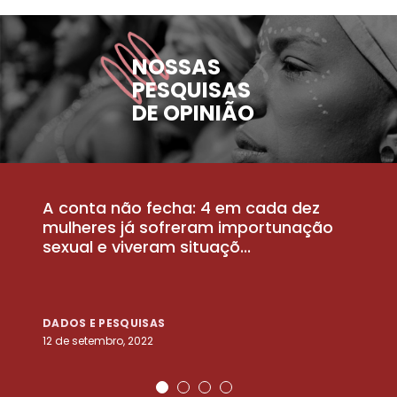
NOSSAS
PESQUISAS
DE OPINIÃO
A conta não fecha: 4 em cada dez
P
la
mulheres já sofreram importunação
a
sexual e viveram situaçõ...
m
DADOS E PESQUISAS
D
12 de setembro, 2022
25