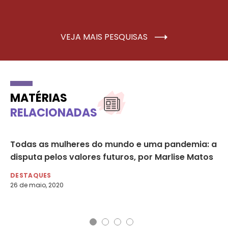
VEJA MAIS PESQUISAS
MATÉRIAS
RELACIONADAS
a
Todas as mulheres do mundo e uma pandemia: a
El
lio
disputa pelos valores futuros, por Marlise Matos
mo
DESTAQUES
DE
26 de maio, 2020
28 