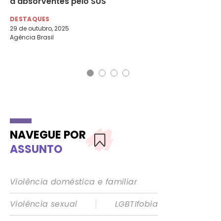
a absorventes pelo SUS
Ir
An
DESTAQUES
29 de outubro, 2025
DE
Agência Brasil
16 
Di
NAVEGUE POR
ASSUNTO
Violência doméstica e familiar
|
Violência sexual
LGBTIfobia