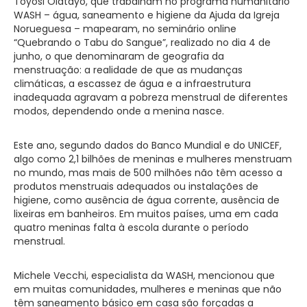
Toyosi Olatayo, que trabalham no programa humanitário
WASH – água, saneamento e higiene da Ajuda da Igreja
Norueguesa – mapearam, no seminário online
“Quebrando o Tabu do Sangue”, realizado no dia 4 de
junho, o que denominaram de geografia da
menstruação: a realidade de que as mudanças
climáticas, a escassez de água e a infraestrutura
inadequada agravam a pobreza menstrual de diferentes
modos, dependendo onde a menina nasce.
Este ano, segundo dados do Banco Mundial e do UNICEF,
algo como 2,1 bilhões de meninas e mulheres menstruam
no mundo, mas mais de 500 milhões não têm acesso a
produtos menstruais adequados ou instalações de
higiene, como ausência de água corrente, ausência de
lixeiras em banheiros. Em muitos países, uma em cada
quatro meninas falta à escola durante o período
menstrual.
Michele Vecchi, especialista da WASH, mencionou que
em muitas comunidades, mulheres e meninas que não
têm saneamento básico em casa são forçadas a