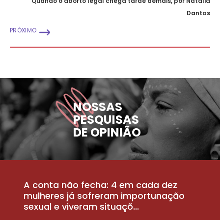
Quando o aborto legal chega tarde demais, por Natalia
Dantas
PRÓXIMO
NOSSAS
PESQUISAS
DE OPINIÃO
A conta não fecha: 4 em cada dez
P
la
mulheres já sofreram importunação
a
sexual e viveram situaçõ...
m