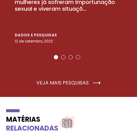
la
mulheres já sofreram importunação
a
sexual e viveram situaçõ...
m
DADOS E PESQUISAS
D
12 de setembro, 2022
25
VEJA MAIS PESQUISAS
MATÉRIAS
RELACIONADAS