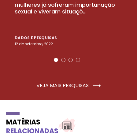
la
mulheres já sofreram importunação
a
sexual e viveram situaçõ...
m
DADOS E PESQUISAS
D
12 de setembro, 2022
25
VEJA MAIS PESQUISAS
MATÉRIAS
RELACIONADAS