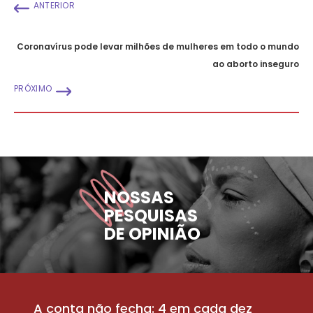
ANTERIOR
Coronavírus pode levar milhões de mulheres em todo o mundo
ao aborto inseguro
PRÓXIMO
NOSSAS
PESQUISAS
DE OPINIÃO
A conta não fecha: 4 em cada dez
P