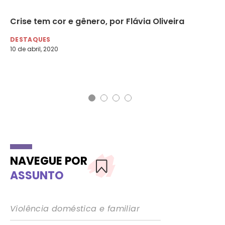
ão
Crise tem cor e gênero, por Flávia Oliveira
Co
a
Co
DESTAQUES
me
10 de abril, 2020
DE
9 d
NAVEGUE POR
ASSUNTO
Violência doméstica e familiar