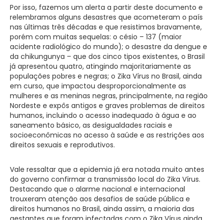
Por isso, fazemos um alerta a partir deste documento e
relembramos alguns desastres que acometeram o país
nas últimas três décadas e que resistimos bravamente,
porém com muitas sequelas: o césio – 137 (maior
acidente radiológico do mundo); o desastre da dengue e
da chikungunya – que dos cinco tipos existentes, o Brasil
já apresentou quatro, atingindo majoritariamente as
populações pobres e negras; o Zika Vírus no Brasil, ainda
em curso, que impactou desproporcionalmente as
mulheres e as meninas negras, principalmente, na região
Nordeste e expôs antigos e graves problemas de direitos
humanos, incluindo o acesso inadequado à água e ao
saneamento básico, as desigualdades raciais e
socioeconômicas no acesso à saúde e as restrições aos
direitos sexuais e reprodutivos.
Vale ressaltar que a epidemia já era notada muito antes
do governo confirmar a transmissão local do Zika Vírus.
Destacando que o alarme nacional e internacional
trouxeram atenção aos desafios de saúde pública e
direitos humanos no Brasil, ainda assim, a maioria das
gestantes que foram infectadas com o Zika Vírus ainda