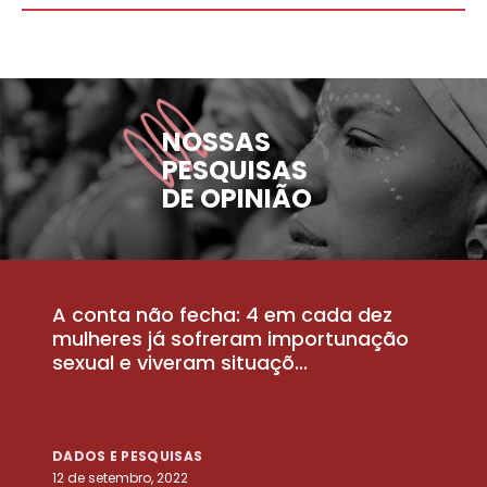
NOSSAS
PESQUISAS
DE OPINIÃO
A conta não fecha: 4 em cada dez
P
la
mulheres já sofreram importunação
a
sexual e viveram situaçõ...
m
DADOS E PESQUISAS
D
12 de setembro, 2022
25