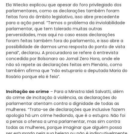
Ela Wiecko explicou que apesar do foro privilegiado dos
parlamentares, como as declarações também foram
feitas fora do âmbito legislativo, isso abre precedente
para a ação penal. “Temos o problema da inviolabilidade
parlamentar, que tem tolerado muitas outras
perversidades, mas aqui no caso essas declarações
foram feitas também fora do parlamento, e isso abre a
possibilidade de darmos uma resposta do ponto de vista
penal”, declarou. A procuradora se refere à entrevista
concedida por Bolsonaro ao Jornal Zero Hora, onde ele
não só repete as declarações feitas em Plenário, como
também afirma que “não estupraria a deputada Maria do
Rosário porque ela é feia”.
Incitação ao crime
– Para a Ministra Ideli Salvatti, além
do crime de incitação à violência, as declarações do
parlamentar atentam contra a dignidade de todas as
mulheres. “Trata-se de declarações que inclusive fazem
apologia há um crime hediondo, que é o estupro. Não foi
a penas a ofensa a uma parlamentar, mas sim contra
todas as mulheres, porque imaginar que alguém possa
ser estuprado pela sua beleza ou não é indiscutivelmente