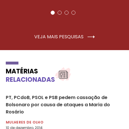
VEJA MAIS PESQUISAS
MATÉRIAS
RELACIONADAS
or
PT, PCdoB, PSOL e PSB pedem cassação de
Ma
Bolsonaro por causa de ataques a Maria do
ap
Rosário
Ro
MULHERES DE OLHO
MU
10 de dezembro, 2014
17 