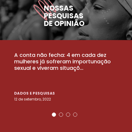
NOSSAS
PESQUISAS
DE OPINIÃO
A conta não fecha: 4 em cada dez
P
la
mulheres já sofreram importunação
a
sexual e viveram situaçõ...
m
DADOS E PESQUISAS
D
12 de setembro, 2022
25