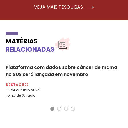
VEJA MAIS PESQUISAS
MATÉRIAS
RELACIONADAS
as
Plataforma com dados sobre câncer de mama
Pe
no SUS será lançada em novembro
au
DESTAQUES
DE
23 de outubro, 2024
3 d
Folha de S. Paulo
Agê