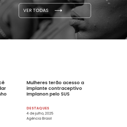
S E PESQUISAS
DADOS E P
VER TODAS
 novembro, 2021
15 de outubro
cê
Mulheres terão acesso a
dar
implante contraceptivo
nho
Implanon pelo SUS
DESTAQUES
4 de julho, 2025
Agência Brasil