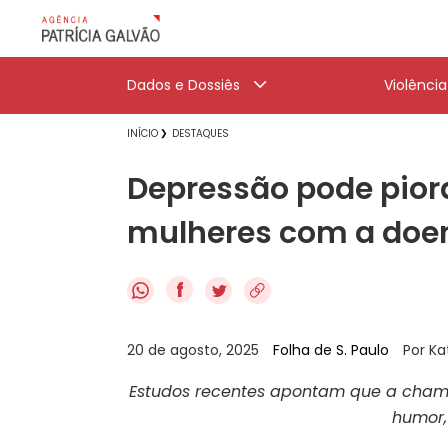
Dados e Dossiês
Violênci
INÍCIO
DESTAQUES
Depressão pode pior
mulheres com a doe
f
20 de agosto, 2025
Folha de S. Paulo
Por Ka
Estudos recentes apontam que a cham
humor,