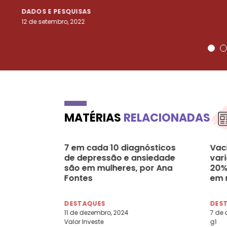
DADOS E PESQUISAS
12 de setembro, 2022
MATÉRIAS
RELACIONADAS
7 em cada 10 diagnósticos
Vac
de depressão e ansiedade
var
são em mulheres, por Ana
20%
Fontes
em 
DESTAQUES
DES
11 de dezembro, 2024
7 de 
Valor Investe
g1