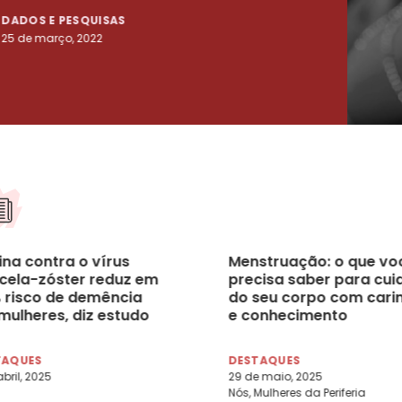
DADOS E PESQUISAS
DADO
25 de março, 2022
23 de
ina contra o vírus
Menstruação: o que vo
icela-zóster reduz em
precisa saber para cui
 risco de demência
do seu corpo com cari
mulheres, diz estudo
e conhecimento
TAQUES
DESTAQUES
abril, 2025
29 de maio, 2025
Nós, Mulheres da Periferia