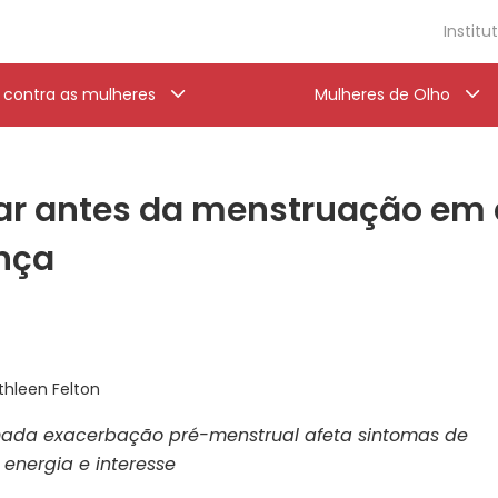
Institu
a contra as mulheres
Mulheres de Olho
ar antes da menstruação em
nça
thleen Felton
ada exacerbação pré-menstrual afeta sintomas de
 energia e interesse