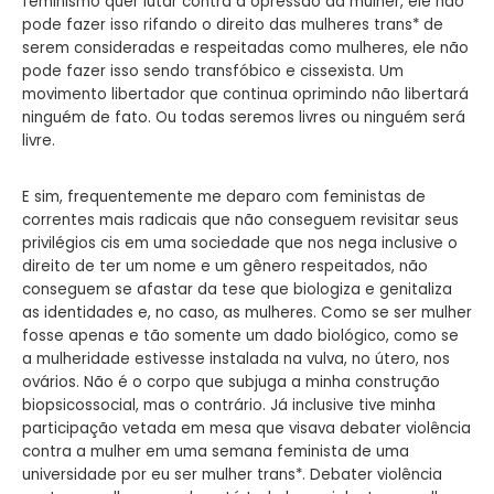
feminismo quer lutar contra a opressão da mulher, ele não
pode fazer isso rifando o direito das mulheres trans* de
serem consideradas e respeitadas como mulheres, ele não
pode fazer isso sendo transfóbico e cissexista. Um
movimento libertador que continua oprimindo não libertará
ninguém de fato. Ou todas seremos livres ou ninguém será
livre.
E sim, frequentemente me deparo com feministas de
correntes mais radicais que não conseguem revisitar seus
privilégios cis em uma sociedade que nos nega inclusive o
direito de ter um nome e um gênero respeitados, não
conseguem se afastar da tese que biologiza e genitaliza
as identidades e, no caso, as mulheres. Como se ser mulher
fosse apenas e tão somente um dado biológico, como se
a mulheridade estivesse instalada na vulva, no útero, nos
ovários. Não é o corpo que subjuga a minha construção
biopsicossocial, mas o contrário. Já inclusive tive minha
participação vetada em mesa que visava debater violência
contra a mulher em uma semana feminista de uma
universidade por eu ser mulher trans*. Debater violência