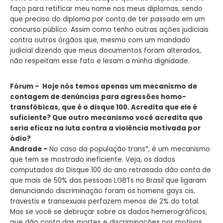
faço para retificar meu nome nos meus diplomas, sendo
que preciso do diploma por conta de ter passado em um
concurso público. Assim como tenho outras ações judiciais
contra outros órgãos que, mesmo com um mandado
judicial dizendo que meus documentos foram alterados,
não respeitam esse fato e lesam a minha dignidade.
Fórum – Hoje nós temos apenas um mecanismo de
contagem de denúncias para agressões homo-
transfóbicas, que é o disque 100. Acredita que ele é
suficiente? Que outro mecanismo você acredita que
seria eficaz na luta contra a violência motivada por
ódio?
Andrade –
No caso da população trans*, é um mecanismo
que tem se mostrado ineficiente. Veja, os dados
computados do Disque 100 do ano retrasado dão conta de
que mais de 50% das pessoas LGBTs no Brasil que ligaram
denunciando discriminação foram os homens gays cis,
travestis e transexuais perfazem menos de 2% do total.
Mas se você se debruçar sobre os dados hemerográficos,
que dão conta das mortes e discriminações por motivos