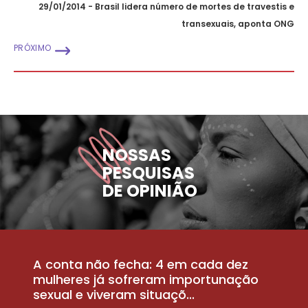
29/01/2014 - Brasil lidera número de mortes de travestis e
transexuais, aponta ONG
PRÓXIMO
NOSSAS
PESQUISAS
DE OPINIÃO
A conta não fecha: 4 em cada dez
P
la
mulheres já sofreram importunação
a
sexual e viveram situaçõ...
m