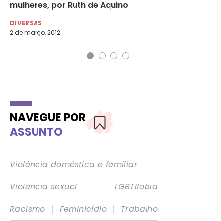
mulheres, por Ruth de Aquino
ex
DIVERSAS
DI
2 de março, 2012
19 
NAVEGUE POR
ASSUNTO
Violência doméstica e familiar
|
Violência sexual
LGBTIfobia
|
|
Racismo
Feminicídio
Trabalho