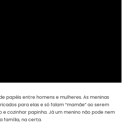
de papéis entre homens e mulheres. As meninas
abricados para elas e só falam “mamãe” ao serem
ão e cozinhar papinha. Já um menino não pode nem
 família, na certa.