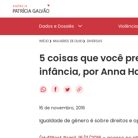
Dados e Dossiês
Violênci
INÍCIO
MULHERES DE OLHO
DIVERSAS
5 coisas que você pr
infância, por Anna 
f
16 de novembro, 2016
Igualdade de gênero é sobre direitos e 
(HuffPost Brasil, 16/11/2016 – acesse no s