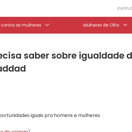
Institu
a contra as mulheres
Mulheres de Olho
ecisa saber sobre igualdade 
Haddad
oportunidades iguais pra homens e mulheres.
ite de origem)