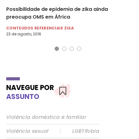
z e
Possibilidade de epidemia de zika ainda
OM
preocupa OMS em África
do
CONTEUDOS REFERENCIAIS ZIKA
DI
23 de agosto, 2016
9 d
NAVEGUE POR
ASSUNTO
Violência doméstica e familiar
|
Violência sexual
LGBTIfobia