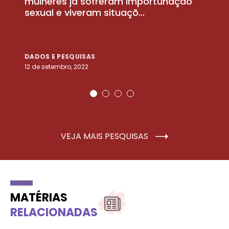
la
mulheres já sofreram importunação
a
sexual e viveram situaçõ...
m
DADOS E PESQUISAS
D
12 de setembro, 2022
25
VEJA MAIS PESQUISAS
MATÉRIAS
RELACIONADAS