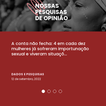
NOSSAS
PESQUISAS
DE OPINIÃO
A conta não fecha: 4 em cada dez
P
la
mulheres já sofreram importunação
a
sexual e viveram situaçõ...
m
DADOS E PESQUISAS
D
12 de setembro, 2022
25