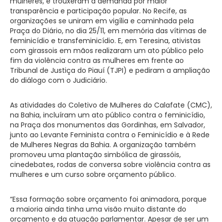
mulheres, e trouxeram a demanda por maior
transparência e participação popular. No Recife, as
organizações se uniram em vigília e caminhada pela
Praça do Diário, no dia 25/11, em memória das vítimas de
feminicídio e transfeminicídio. E, em Teresina, ativistas
com girassois em mãos realizaram um ato público pelo
fim da violência contra as mulheres em frente ao
Tribunal de Justiça do Piauí (TJPI) e pediram a ampliação
do diálogo com o Judiciário.
As atividades do Coletivo de Mulheres do Calafate (CMC),
na Bahia, incluíram um ato público contra o feminicídio,
na Praça dos monumentos das Gordinhas, em Salvador,
junto ao Levante Feminista contra o Feminicídio e à Rede
de Mulheres Negras da Bahia. A organização também
promoveu uma plantação simbólica de girassóis,
cinedebates, rodas de conversa sobre violência contra as
mulheres e um curso sobre orçamento público.
“Essa formação sobre orçamento foi animadora, porque
a maioria ainda tinha uma visão muito distante do
orçamento e da atuação parlamentar. Apesar de ser um