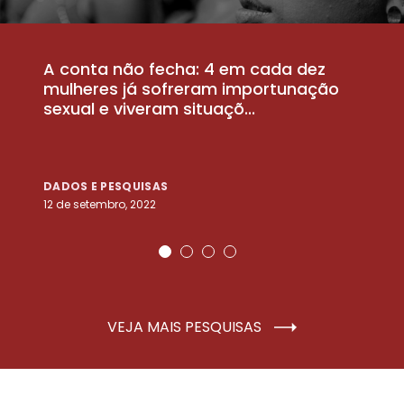
A conta não fecha: 4 em cada dez
P
la
mulheres já sofreram importunação
a
sexual e viveram situaçõ...
m
DADOS E PESQUISAS
D
12 de setembro, 2022
25
VEJA MAIS PESQUISAS