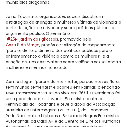
municípios alagoanos.
Já no Tocantins, organizações sociais discutiram
estratégias de atenção a mulheres vítimas de violência, a
partir de ações de advocacy sobre políticas públicas e
orçamento público. O seminário
#25N: jardim das girassóis
, promovido pela
Casa 8 de Março
, propôs a realização do mapeamento
“para onde foi o dinheiro das políticas públicas para o
enfrentamento à violência contra as mulheres”, e a
criação de um observatório sobre violência sexual contra
mulheres e meninas no estado.
Com o slogan “parem de nos matar, porque nossas flores
têm muitas sementes” e ocorreu em Palmas, o encontro
teve transmissão virtual ao vivo, em 26/11. O seminário foi
uma parceria com o Levante Feminista contra o
Feminicídio do Tocantins e teve o apoio da Associação
Brasileira de Enfermagem (ABEn-TO), da Candaces –
Rede Nacional de Lésbicas e Bissexuais Negras Feministas
Autônomas, da Casa A+ e do Centro de Direitos Humanos
de Palmas (CDHP). Durante o evento, as ativistas