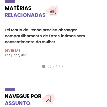
MATÉRIAS
RELACIONADAS
as
Lei Maria da Penha precisa abranger
Ac
compartilhamento de fotos íntimas sem
C
consentimento da mulher
DI
2 d
DIVERSAS
1 de junho, 2017
NAVEGUE POR
ASSUNTO