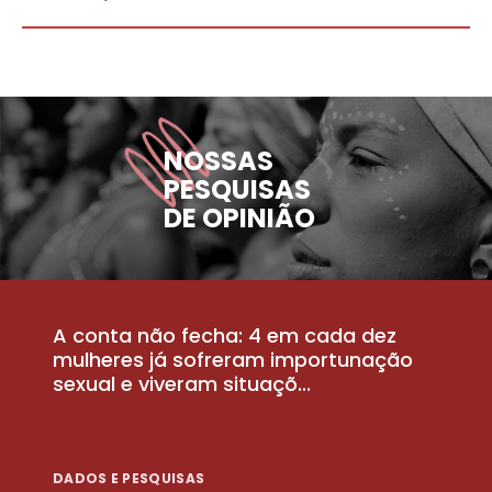
NOSSAS
PESQUISAS
DE OPINIÃO
A conta não fecha: 4 em cada dez
P
la
mulheres já sofreram importunação
a
sexual e viveram situaçõ...
m
DADOS E PESQUISAS
D