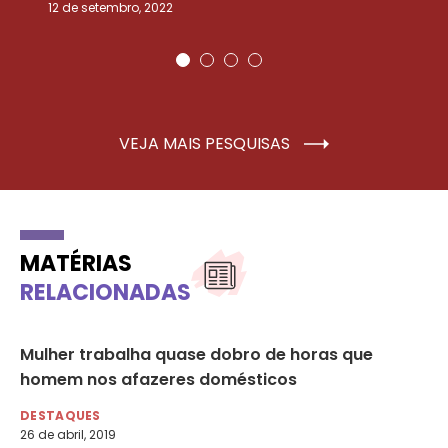
12 de setembro, 2022
25
VEJA MAIS PESQUISAS
MATÉRIAS
RELACIONADAS
Mulher trabalha quase dobro de horas que
‘E
homem nos afazeres domésticos
ho
DESTAQUES
DE
26 de abril, 2019
28 