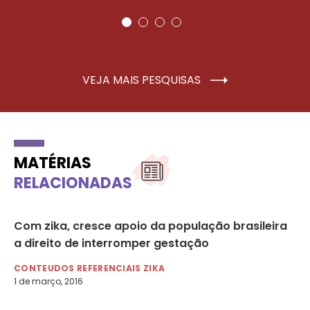
VEJA MAIS PESQUISAS
MATÉRIAS
RELACIONADAS
Com zika, cresce apoio da população brasileira
A 
a direito de interromper gestação
pr
Br
CONTEUDOS REFERENCIAIS ZIKA
1 de março, 2016
CO
22 