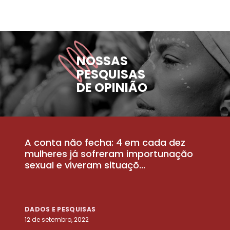
NOSSAS
PESQUISAS
DE OPINIÃO
A conta não fecha: 4 em cada dez
P
la
mulheres já sofreram importunação
a
sexual e viveram situaçõ...
m
DADOS E PESQUISAS
D
12 de setembro, 2022
25