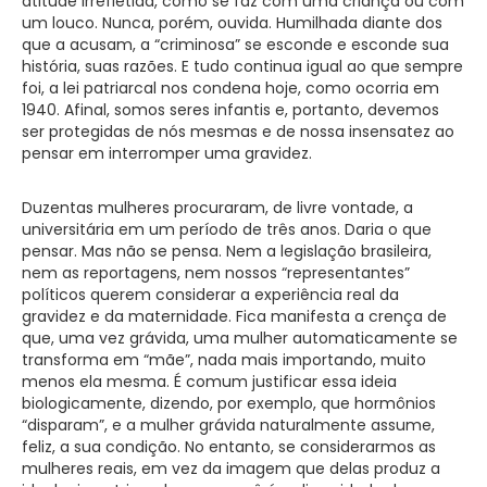
atitude irrefletida, como se faz com uma criança ou com
um louco. Nunca, porém, ouvida. Humilhada diante dos
que a acusam, a “criminosa” se esconde e esconde sua
história, suas razões. E tudo continua igual ao que sempre
foi, a lei patriarcal nos condena hoje, como ocorria em
1940. Afinal, somos seres infantis e, portanto, devemos
ser protegidas de nós mesmas e de nossa insensatez ao
pensar em interromper uma gravidez.
Duzentas mulheres procuraram, de livre vontade, a
universitária em um período de três anos. Daria o que
pensar. Mas não se pensa. Nem a legislação brasileira,
nem as reportagens, nem nossos “representantes”
políticos querem considerar a experiência real da
gravidez e da maternidade. Fica manifesta a crença de
que, uma vez grávida, uma mulher automaticamente se
transforma em “mãe”, nada mais importando, muito
menos ela mesma. É comum justificar essa ideia
biologicamente, dizendo, por exemplo, que hormônios
“disparam”, e a mulher grávida naturalmente assume,
feliz, a sua condição. No entanto, se considerarmos as
mulheres reais, em vez da imagem que delas produz a