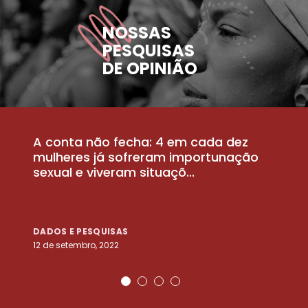
NOSSAS
PESQUISAS
DE OPINIÃO
A conta não fecha: 4 em cada dez
P
la
mulheres já sofreram importunação
a
sexual e viveram situaçõ...
m
DADOS E PESQUISAS
D
12 de setembro, 2022
25