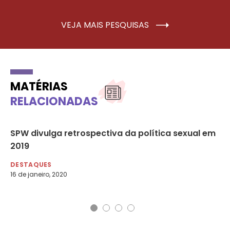
VEJA MAIS PESQUISAS
MATÉRIAS
RELACIONADAS
ika
SPW divulga retrospectiva da política sexual em
Cr
as
2019
Re
DESTAQUES
AG
16 de janeiro, 2020
1 d