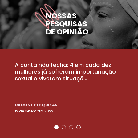
NOSSAS
PESQUISAS
DE OPINIÃO
A conta não fecha: 4 em cada dez
P
la
mulheres já sofreram importunação
a
sexual e viveram situaçõ...
m
DADOS E PESQUISAS
D
12 de setembro, 2022
25