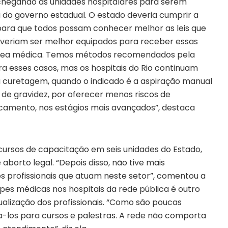
chegando às unidades hospitalares para serem
do governo estadual. O estado deveria cumprir a
, para que todos possam conhecer melhor as leis que
deveriam ser melhor equipados para receber essas
 área médica. Temos métodos recomendados pela
a esses casos, mas os hospitais do Rio continuam
 curetagem, quando o indicado é a aspiração manual
is de gravidez, por oferecer menos riscos de
camento, nos estágios mais avançados”, destaca
cursos de capacitação em seis unidades do Estado,
aborto legal. “Depois disso, não tive mais
s profissionais que atuam neste setor”, comentou a
pes médicas nos hospitais da rede pública é outro
tualização dos profissionais. “Como são poucas
a-los para cursos e palestras. A rede não comporta