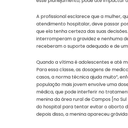
esse planejamento, pode até impactar o 
A profissional esclarece que a mulher, q
atendimento hospitalar, deve passar p
que ela tenha certeza das suas decisões
interromperam a gravidez e nenhuma de
receberam o suporte adequado e de uma e
Quando a vítima é adolescentes e até me
Para essa classe, as dosagens de medic
casos, a norma técnica ajuda muito”, enf
população mais jovem envolve uma dose
médica, que pode interferir no tratam
menina da área rural de Campos [no Sul
do hospital para tentar evitar o aborto 
depois disso, a menina apareceu grávida