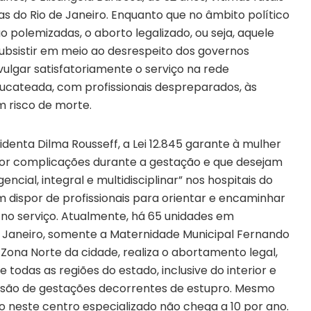
s do Rio de Janeiro. Enquanto que no âmbito político
o polemizadas, o aborto legalizado, ou seja, aquele
 subsistir em meio ao desrespeito dos governos
vulgar satisfatoriamente o serviço na rede
ucateada, com profissionais despreparados, às
m risco de morte.
denta Dilma Rousseff, a Lei 12.845 garante à mulher
por complicações durante a gestação e que desejam
ncial, integral e multidisciplinar” nos hospitais do
 dispor de profissionais para orientar e encaminhar
 no serviço. Atualmente, há 65 unidades em
 Janeiro, somente a Maternidade Municipal Fernando
Zona Norte da cidade, realiza o abortamento legal,
todas as regiões do estado, inclusive do interior e
s são de gestações decorrentes de estupro. Mesmo
o neste centro especializado não chega a 10 por ano.