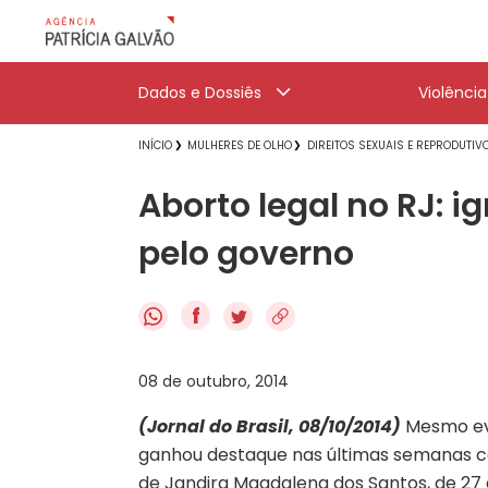
Dados e Dossiês
Violênci
INÍCIO
MULHERES DE OLHO
DIREITOS SEXUAIS E REPRODUTIV
Aborto legal no RJ: i
pelo governo
f
08 de outubro, 2014
(Jornal do Brasil, 08/10/2014)
Mesmo evi
ganhou destaque nas últimas semanas co
de Jandira Magdalena dos Santos, de 27 a