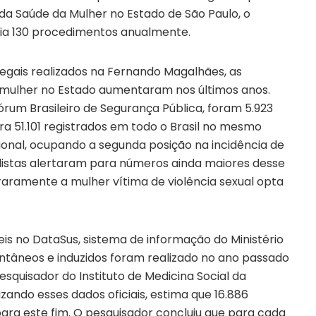
da Saúde da Mulher no Estado de São Paulo, o
dia 130 procedimentos anualmente.
gais realizados na Fernando Magalhães, as
 a mulher no Estado aumentaram nos últimos anos.
um Brasileiro de Segurança Pública, foram 5.923
ra 51.101 registrados em todo o Brasil no mesmo
cional, ocupando a segunda posição na incidência de
alistas alertaram para números ainda maiores desse
 raramente a mulher vítima de violência sexual opta
s no DataSus, sistema de informação do Ministério
ntâneos e induzidos foram realizado no ano passado
esquisador do Instituto de Medicina Social da
lizando esses dados oficiais, estima que 16.886
ara este fim. O pesquisador concluiu que para cada