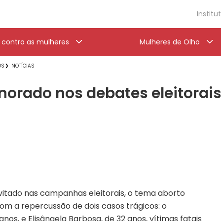
Institu
a contra as mulheres
Mulheres de Olho
OS
NOTÍCIAS
gnorado nos debates eleitorai
tado nas campanhas eleitorais, o tema aborto
m a repercussão de dois casos trágicos: o
nos, e Elisângela Barbosa, de 32 anos, vítimas fatais