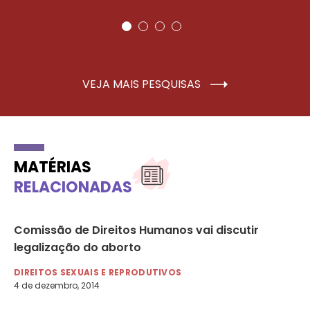
VEJA MAIS PESQUISAS
MATÉRIAS
RELACIONADAS
ara
Comissão de Direitos Humanos vai discutir
Mu
o
legalização do aborto
si
do
DIREITOS SEXUAIS E REPRODUTIVOS
4 de dezembro, 2014
DI
14 