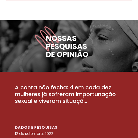
NOSSAS
PESQUISAS
DE OPINIÃO
A conta não fecha: 4 em cada dez
P
la
mulheres já sofreram importunação
a
sexual e viveram situaçõ...
m
DADOS E PESQUISAS
D
12 de setembro, 2022
25