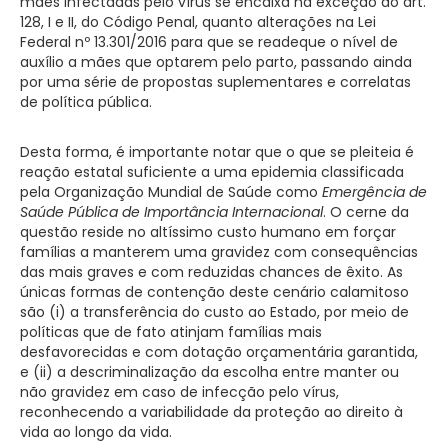
mães infectadas pelo vírus se encaixa na exceção do art.
128, I e II, do Código Penal, quanto alterações na Lei
Federal nº 13.301/2016 para que se readeque o nível de
auxílio a mães que optarem pelo parto, passando ainda
por uma série de propostas suplementares e correlatas
de política pública.
Desta forma, é importante notar que o que se pleiteia é
reação estatal suficiente a uma epidemia classificada
pela Organização Mundial de Saúde como
Emergência de
Saúde Pública de Importância Internacional
. O cerne da
questão reside no altíssimo custo humano em forçar
famílias a manterem uma gravidez com consequências
das mais graves e com reduzidas chances de êxito. As
únicas formas de contenção deste cenário calamitoso
são (i) a transferência do custo ao Estado, por meio de
políticas que de fato atinjam famílias mais
desfavorecidas e com dotação orçamentária garantida,
e (ii) a descriminalização da escolha entre manter ou
não gravidez em caso de infecção pelo vírus,
reconhecendo a variabilidade da proteção ao direito à
vida ao longo da vida.