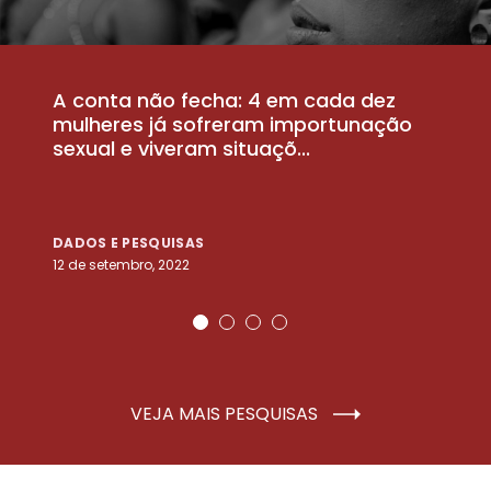
A conta não fecha: 4 em cada dez
P
la
mulheres já sofreram importunação
a
sexual e viveram situaçõ...
m
DADOS E PESQUISAS
D
12 de setembro, 2022
25
VEJA MAIS PESQUISAS