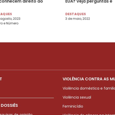
conhecem direito ao
EUA? Veja perguntas e
rto
respostas
TAQUES
DESTAQUES
 agosto, 2023
3 de maio, 2022
ro e Número
T
VIOLÊNCIA CONTRA AS M
Violência doméstica e famili
Violência sexual
 DOSSIÊS
Feminicídio
squisas de opinião