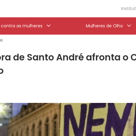
Institu
a contra as mulheres
Mulheres de Olho
OS
a de Santo André afronta o C
o