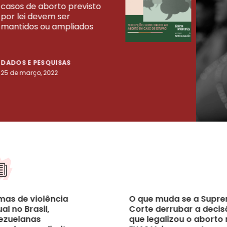
casos de aborto previsto
fora
UISAS
por lei devem ser
mort
mantidos ou ampliados
uma 
tenta
DADOS E PESQUISAS
DADO
25 de março, 2022
23 de
imas de violência
O que muda se a Supr
al no Brasil,
Corte derrubar a decis
ezuelanas
que legalizou o aborto