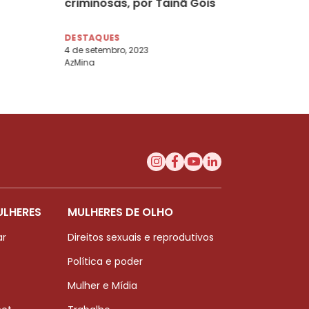
criminosas, por Tainã Góis
DESTAQUES
4 de setembro, 2023
AzMina
ULHERES
MULHERES DE OLHO
ar
Direitos sexuais e reprodutivos
Política e poder
Mulher e Mídia