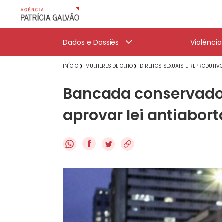
Dados e Dossiês
Violênci
INÍCIO
MULHERES DE OLHO
DIREITOS SEXUAIS E REPRODUTIV
Bancada conservador
aprovar lei antiabort
f