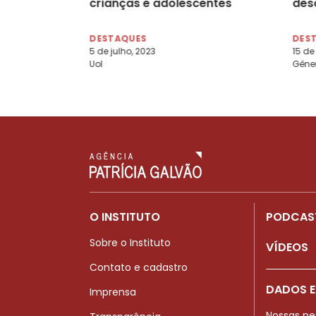
crianças e adolescentes
des
negras
abo
DESTAQUES
DES
5 de julho, 2023
15 de
Uol
Gêne
O INSTITUTO
PODCAS
Sobre o Instituto
VÍDEOS
Contato e cadastro
DADOS E
Imprensa
Nossas pe