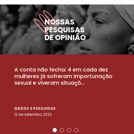
NOSSAS
PESQUISAS
DE OPINIÃO
A conta não fecha: 4 em cada dez
P
la
mulheres já sofreram importunação
a
sexual e viveram situaçõ...
m
DADOS E PESQUISAS
D
12 de setembro, 2022
25