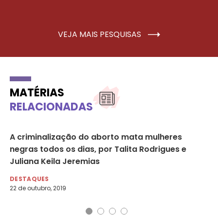
VEJA MAIS PESQUISAS
MATÉRIAS
RELACIONADAS
A criminalização do aborto mata mulheres
NE
sa
negras todos os dias, por Talita Rodrigues e
in
Juliana Keila Jeremias
DE
12 
DESTAQUES
22 de outubro, 2019