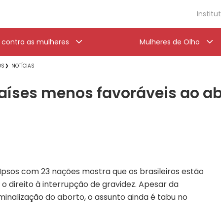
Institu
a contra as mulheres
Mulheres de Olho
OS
NOTÍCIAS
 países menos favoráveis ao a
Ipsos com 23 nações mostra que os brasileiros estão
o direito à interrupção de gravidez. Apesar da
inalização do aborto, o assunto ainda é tabu no