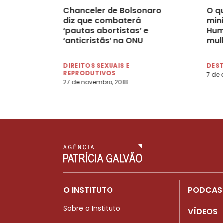
Chanceler de Bolsonaro
O q
diz que combaterá
mini
‘pautas abortistas’ e
Hum
‘anticristãs’ na ONU
mul
DIREITOS SEXUAIS E
DES
REPRODUTIVOS
7 de 
27 de novembro, 2018
O INSTITUTO
PODCAS
Sobre o Instituto
VÍDEOS