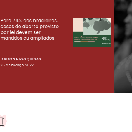
Para 74% dos brasileiros,
30% 
casos de aborto previsto
fora
UISAS
por lei devem ser
mort
mantidos ou ampliados
uma 
tenta
DADOS E PESQUISAS
DADO
25 de março, 2022
23 de