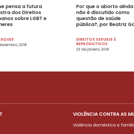
ue pensa a futura
Por que o aborto ainda
stra dos Direitos
não é discutido como
anos sobre LGBT e
questão de saúde
heres
pública?, por Beatriz Gal
TAQUES
DIREITOS SEXUAIS E
REPRODUTIVOS
dezembro, 2018
23 de janeiro, 2019
T
VIOLÊNCIA CONTRA AS M
Violência doméstica e famili