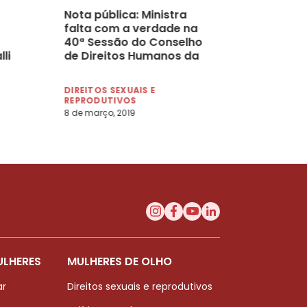
Nota pública: Ministra
falta com a verdade na
40ª Sessão do Conselho
li
de Direitos Humanos da
ONU
DIREITOS SEXUAIS E
REPRODUTIVOS
8 de março, 2019
ULHERES
MULHERES DE OLHO
ar
Direitos sexuais e reprodutivos