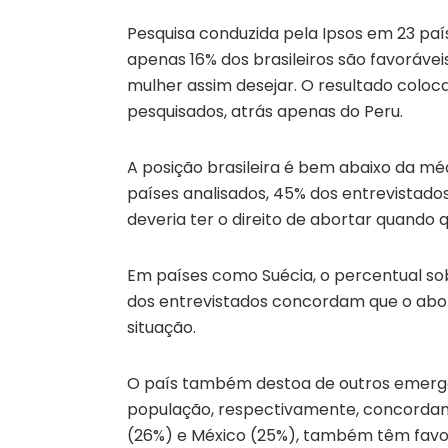
Pesquisa conduzida pela Ipsos em 23 país
apenas 16% dos brasileiros são favorávei
mulher assim desejar. O resultado coloc
pesquisados, atrás apenas do Peru.
A posição brasileira é bem abaixo da mé
países analisados, 45% dos entrevista
deveria ter o direito de abortar quando q
Em países como Suécia, o percentual so
dos entrevistados concordam que o abor
situação.
O país também destoa de outros emergen
população, respectivamente, concordam 
(26%) e México (25%), também têm favora